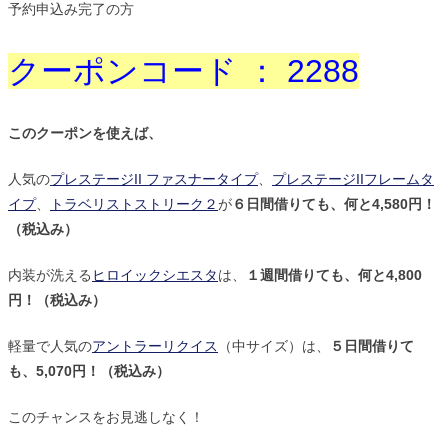
予約申込み完了の方
クーポンコード ： 2288
このクーポンを使えば、
人気の
プレステージII ファスナータイプ
、
プレステージIIフレームタ
イプ
、
トラベリストストリーク２
が
６日間借りても、何と4,580円！
（税込み）
内装が洗える
ヒロイックシエスタ
は、
１週間借りても、何と4,800
円！（税込み）
軽量で人気の
アントラーリクイス
（中サイズ）は、
５日間借りて
も、5,070円！（税込み）
このチャンスをお見逃しなく！