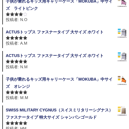
子供が乗れるキッズ用キャリーケース「MOKUBA」中サイ
ズ ライトピンク
投稿者: N.O
5段階中
4
の評価
ACTUSトップス ファスナータイプ 大サイズ ホワイト
投稿者: A.M
5段階中
5
の
評価
ACTUSトップス ファスナータイプ 大サイズ ホワイト
投稿者: N.M
5段階中
5
の
評価
子供が乗れるキッズ用キャリーケース「MOKUBA」中サイ
ズ オレンジ
投稿者: M.M
5段階中
5
の
評価
SWISS MILITARY CYGNUS（スイスミリタリーシグナス）
ファスナータイプ 特大サイズ シャンパンゴールド
投稿者: HM
5段階中
5
の