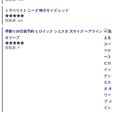
評価
トラベリスト ニーズ 特大サイズ レッド
投稿者: em
5段階中
5
の
評価
早割り30日前予約 ヒロイック シエスタ 大サイズ ヘアライン
オリーブ
投稿者: F
5段階中
5
の
評価