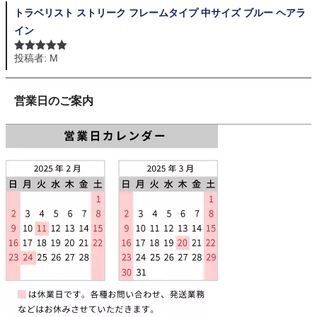
トラベリスト ストリーク フレームタイプ 中サイズ ブルー ヘアラ
イン
投稿者: M
5段階中
5
の
評価
営業日のご案内