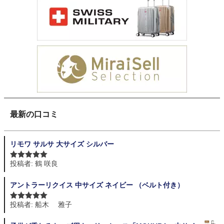
最新の口コミ
リモワ サルサ 大サイズ シルバー
投稿者: 鶴 咲良
5段階中
5
の
評価
アントラーリクイス 中サイズ ネイビー （ベルト付き）
投稿者: 船木 雅子
5段階中
5
の
評価