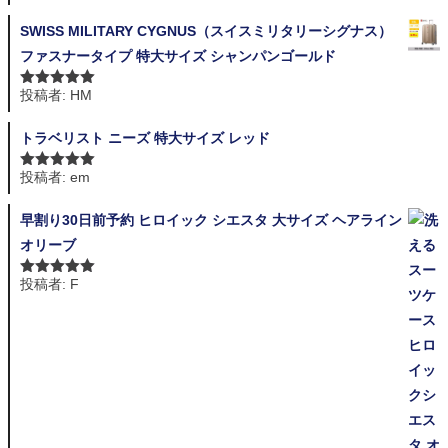
評価
SWISS MILITARY CYGNUS（スイスミリタリーシグナス）
ファスナータイプ 特大サイズ シャンパンゴールド
投稿者: HM
5段階中
5
の
評価
トラベリスト ニーズ 特大サイズ レッド
投稿者: em
5段階中
5
の
評価
早割り30日前予約 ヒロイック シエスタ 大サイズ ヘアライン
オリーブ
投稿者: F
5段階中
5
の
評価