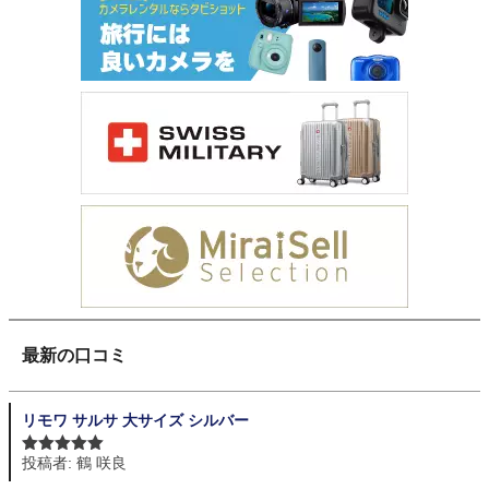
最新の口コミ
リモワ サルサ 大サイズ シルバー
投稿者: 鶴 咲良
5段階中
5
の
評価