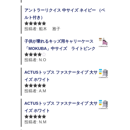
評価
アントラーリクイス 中サイズ ネイビー （ベ
ルト付き）
投稿者: 船木 雅子
5段階中
5
の
評価
子供が乗れるキッズ用キャリーケース
「MOKUBA」中サイズ ライトピンク
投稿者: N.O
5段階中
4
の評価
ACTUSトップス ファスナータイプ 大サ
イズ ホワイト
投稿者: A.M
5段階中
5
の
評価
ACTUSトップス ファスナータイプ 大サ
イズ ホワイト
投稿者: N.M
5段階中
5
の
評価