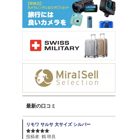
最新の口コミ
リモワ サルサ 大サイズ シルバー
投稿者: 鶴 咲良
5段階中
5
の