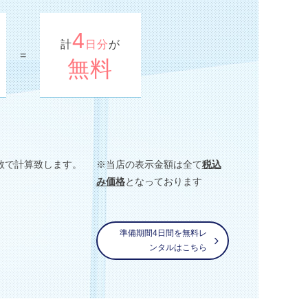
4
計
日分
が
=
無料
数で計算致します。
※当店の表示金額は全て
税込
み価格
となっております
準備期間4日間を無料レ
ンタルはこちら