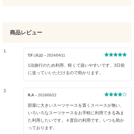
商品レビュー
T.F
(承認)
–
2024/04/11
5段階中
5
の
評価
1泊旅行のため利用、軽くて扱いやすいです。3日前
に送っていいただけるので助かります。
R.A
–
2018/06/22
5段階中
4
の評価
部屋に大きいスーツケースを置くスペースが無い、
いろいろなスーツケースをお手軽に利用できる為ま
た利用したいです。４度目の利用です。いつも助か
っております。