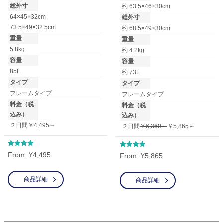
総外寸
約 63.5×46×30cm
64×45×32cm
総外寸
73.5×49×32.5cm
約 68.5×49×30cm
重量
重量
5.8kg
約 4.2kg
容量
容量
85L
約 73L
タイプ
タイプ
フレームタイプ
フレームタイプ
料金（税
料金（税
込み）
込み）
２日間￥4,495～
２日間
￥6,360～
￥5,865～
5段階中
5段階中
From:
¥
4,495
From:
¥
5,865
4.83
4.67
の評価
の評価
商品詳細
商品詳細