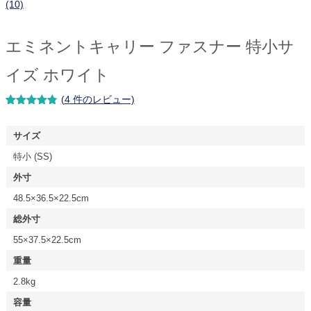
エミネントキャリー ファスナー 特小サ
イズ ホワイト
(
4
件のレビュー)
4
件の利用者
評価に基づ
く5段階評
サイズ
価のうち、
4.75
点
特小 (SS)
外寸
48.5×36.5×22.5cm
総外寸
55×37.5×22.5cm
重量
2.8kg
容量