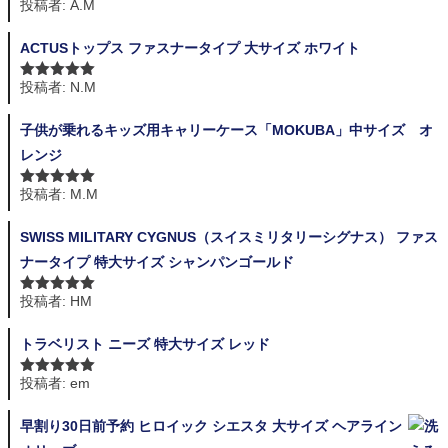
投稿者: A.M
5段階中
5
の
評価
ACTUSトップス ファスナータイプ 大サイズ ホワイト
投稿者: N.M
5段階中
5
の
評価
子供が乗れるキッズ用キャリーケース「MOKUBA」中サイズ オ
レンジ
投稿者: M.M
5段階中
5
の
評価
SWISS MILITARY CYGNUS（スイスミリタリーシグナス） ファス
ナータイプ 特大サイズ シャンパンゴールド
投稿者: HM
5段階中
5
の
評価
トラベリスト ニーズ 特大サイズ レッド
投稿者: em
5段階中
5
の
評価
早割り30日前予約 ヒロイック シエスタ 大サイズ ヘアライン