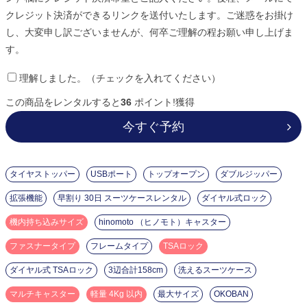
クレジット決済ができるリンクを送付いたします。ご迷惑をお掛け
し、大変申し訳ございませんが、何卒ご理解の程お願い申し上げま
す。
理解しました。（チェックを入れてください）
この商品をレンタルすると
36
ポイント!獲得
今すぐ予約
タイヤストッパー
USBポート
トップオープン
ダブルジッパー
拡張機能
早割り 30日 スーツケースレンタル
ダイヤル式ロック
機内持ち込みサイズ
hinomoto （ヒノモト）キャスター
ファスナータイプ
フレームタイプ
TSAロック
ダイヤル式 TSAロック
3辺合計158cm
洗えるスーツケース
マルチキャスター
軽量 4Kg 以内
最大サイズ
OKOBAN