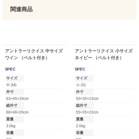
関連商品
アントラーリクイス 中サイズ
アントラーリクイス 小サイズ
ワイン （ベルト付き）
ネイビー （ベルト付き）
SPEC
SPEC
サイズ
サイズ
中 (M)
小 (S)
外寸
外寸
63×45×29cm
50×35×23cm
総外寸
総外寸
68×46×29cm
55×35×23cm
重量
重量
3.0kg
2.0kg
容量
容量