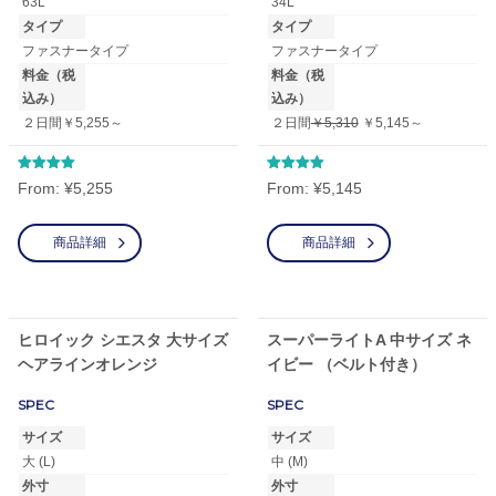
63L
34L
タイプ
タイプ
ファスナータイプ
ファスナータイプ
料金（税
料金（税
込み）
込み）
２日間￥5,255～
２日間
￥5,310
￥5,145～
5段階中
5段階中
From:
¥
5,255
From:
¥
5,145
5.00
5.00
の評価
の評価
商品詳細
商品詳細
ヒロイック シエスタ 大サイズ
スーパーライトA 中サイズ ネ
ヘアラインオレンジ
イビー （ベルト付き）
SPEC
SPEC
サイズ
サイズ
大 (L)
中 (M)
外寸
外寸