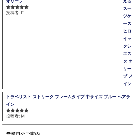
オリーブ
投稿者: F
5段階中
5
の
評価
トラベリスト ストリーク フレームタイプ 中サイズ ブルー ヘアラ
イン
投稿者: M
5段階中
5
の
評価
営業日のご案内