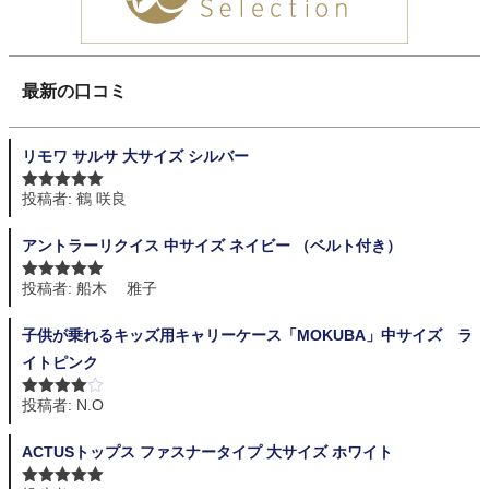
最新の口コミ
リモワ サルサ 大サイズ シルバー
投稿者: 鶴 咲良
5段階中
5
の
評価
アントラーリクイス 中サイズ ネイビー （ベルト付き）
投稿者: 船木 雅子
5段階中
5
の
評価
子供が乗れるキッズ用キャリーケース「MOKUBA」中サイズ ラ
イトピンク
投稿者: N.O
5段階中
4
の評価
ACTUSトップス ファスナータイプ 大サイズ ホワイト