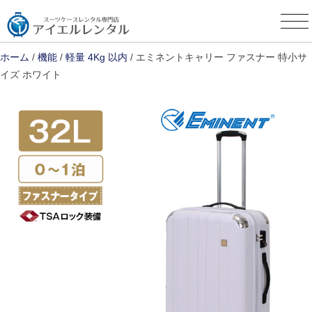
Skip
to
content
ホーム
/
機能
/
軽量 4Kg 以内
/ エミネントキャリー ファスナー 特小サ
イズ ホワイト