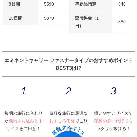
9日間
5590
準新品指定
640
10日間
5870
延滞料金（1
880
日）
エミネントキャリー ファスナータイプのおすすめポイント
BEST3は!?
1
2
3
短期の旅行に合わせ
気軽な旅行に最適な
扱いやすいサイズで
た
機内持ち込みと中
お手ごろ価格
でご利
移動の多い旅行でも
サイズ
をご用意！
用頂けます！
ラクラク動ける！