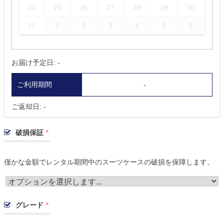
24
25
26
27
28
29
30
31
1
2
3
4
5
6
お届け予定日:
-
ご利用期間
-
ご返却日:
-
破損保証
*
僅かな金額でレンタル期間中のスーツケースの破損を保障します。
グレード
*