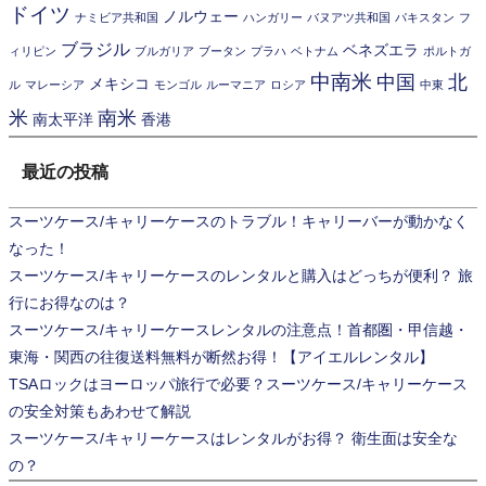
ドイツ
ノルウェー
ナミビア共和国
ハンガリー
バヌアツ共和国
パキスタン
フ
ブラジル
ベネズエラ
ィリピン
ブルガリア
ブータン
プラハ
ベトナム
ポルトガ
中南米
中国
北
メキシコ
ル
マレーシア
モンゴル
ルーマニア
ロシア
中東
米
南米
南太平洋
香港
最近の投稿
スーツケース/キャリーケースのトラブル！キャリーバーが動かなく
なった！
スーツケース/キャリーケースのレンタルと購入はどっちが便利？ 旅
行にお得なのは？
スーツケース/キャリーケースレンタルの注意点！首都圏・甲信越・
東海・関西の往復送料無料が断然お得！【アイエルレンタル】
TSAロックはヨーロッパ旅行で必要？スーツケース/キャリーケース
の安全対策もあわせて解説
スーツケース/キャリーケースはレンタルがお得？ 衛生面は安全な
の？