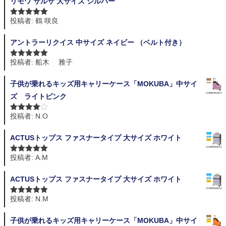
リモワ サルサ 大サイズ シルバー
投稿者: 鶴 咲良
5段階中
5
の
評価
アントラーリクイス 中サイズ ネイビー （ベルト付き）
投稿者: 船木 雅子
5段階中
5
の
評価
子供が乗れるキッズ用キャリーケース「MOKUBA」中サイ
ズ ライトピンク
投稿者: N.O
5段階中
4
の評価
ACTUSトップス ファスナータイプ 大サイズ ホワイト
投稿者: A.M
5段階中
5
の
評価
ACTUSトップス ファスナータイプ 大サイズ ホワイト
投稿者: N.M
5段階中
5
の
評価
子供が乗れるキッズ用キャリーケース「MOKUBA」中サイ