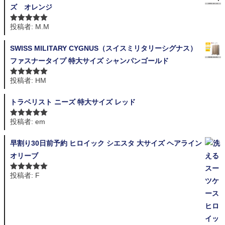
ズ オレンジ
投稿者: M.M
5段階中
5
の
評価
SWISS MILITARY CYGNUS（スイスミリタリーシグナス）
ファスナータイプ 特大サイズ シャンパンゴールド
投稿者: HM
5段階中
5
の
評価
トラベリスト ニーズ 特大サイズ レッド
投稿者: em
5段階中
5
の
評価
早割り30日前予約 ヒロイック シエスタ 大サイズ ヘアライン
オリーブ
投稿者: F
5段階中
5
の
評価