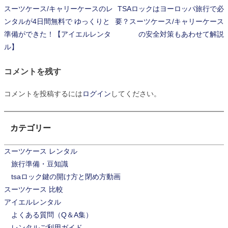
スーツケース/キャリーケースのレ
TSAロックはヨーロッパ旅行で必
投
ンタルが4日間無料で ゆっくりと
要？スーツケース/キャリーケース
稿
準備ができた！【アイエルレンタ
の安全対策もあわせて解説
ル】
ナ
ビ
コメントを残す
ゲ
コメントを投稿するには
ログイン
してください。
ー
シ
カテゴリー
ョ
スーツケース レンタル
ン
旅行準備・豆知識
tsaロック鍵の開け方と閉め方動画
スーツケース 比較
アイエルレンタル
よくある質問（Q＆A集）
レンタルご利用ガイド