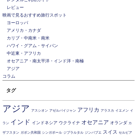
レビュー
映画で見るおすすめ旅行スポット
ヨーロッパ
アメリカ・カナダ
カリブ・中南米・南米
ハワイ・グアム・サイパン
中近東・アフリカ
オセアニア・南太平洋・インド洋・南極
アジア
コラム
タグ
アジア
アフリカ
アスシオン
アゼルバイジャン
アラスカ
イエメン
イ
インド
オセアニア
インドネシア
ウクライナ
オランダ
ラン
カ
スイス
ザフスタン
ガボン共和国
シンガポール
ジブラルタル
ジンバブエ
セルビア