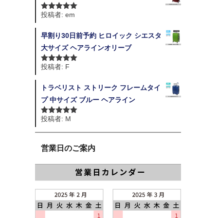
投稿者: em
5段階中
5
の
評価
早割り30日前予約 ヒロイック シエスタ
大サイズ ヘアラインオリーブ
投稿者: F
5段階中
5
の
評価
トラベリスト ストリーク フレームタイ
プ 中サイズ ブルー ヘアライン
投稿者: M
5段階中
5
の
評価
営業日のご案内