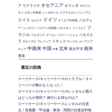
オセアニア
ア
ウクライナ
オランダ
カザフス
タン
ガボン共和国
シンガポール
ジブラルタル
ジンバブエ
ドイツ
スイス
ノルウェ
セルビア
ナミビア共和国
ブ
ー
ハンガリー
バヌアツ共和国
パキスタン
フィリピン
ラジル
ベネズエ
ブルガリア
ブータン
プラハ
ベトナム
ラ
メキシコ
ポルトガル
マレーシア
モンゴル
ルーマニア
中南米
中国
北米
南米
南太平洋
ロシア
中東
香港
最近の投稿
スーツケース/キャリーケースのトラブル！キャ
リーバーが動かなくなった！
スーツケース/キャリーケースのレンタルと購入
はどっちが便利？ 旅行にお得なのは？
スーツケース/キャリーケースレンタルの注意
点！首都圏・甲信越・東海・関西の往復送料無