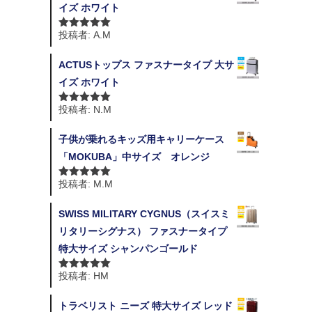
イズ ホワイト
投稿者: A.M
5段階中
5
の
評価
ACTUSトップス ファスナータイプ 大サ
イズ ホワイト
投稿者: N.M
5段階中
5
の
評価
子供が乗れるキッズ用キャリーケース
「MOKUBA」中サイズ オレンジ
投稿者: M.M
5段階中
5
の
評価
SWISS MILITARY CYGNUS（スイスミ
リタリーシグナス） ファスナータイプ
特大サイズ シャンパンゴールド
投稿者: HM
5段階中
5
の
評価
トラベリスト ニーズ 特大サイズ レッド