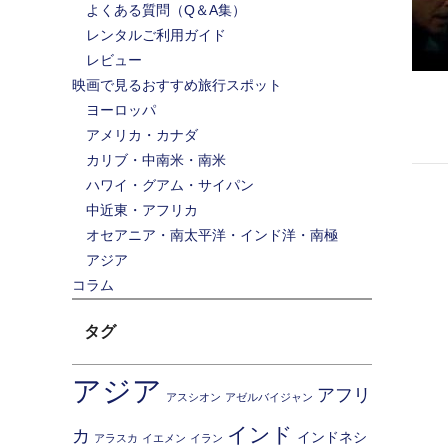
よくある質問（Q＆A集）
レンタルご利用ガイド
レビュー
映画で見るおすすめ旅行スポット
ヨーロッパ
アメリカ・カナダ
カリブ・中南米・南米
ハワイ・グアム・サイパン
中近東・アフリカ
オセアニア・南太平洋・インド洋・南極
アジア
コラム
タグ
アジア
アフリ
アスシオン
アゼルバイジャン
インド
カ
インドネシ
アラスカ
イエメン
イラン