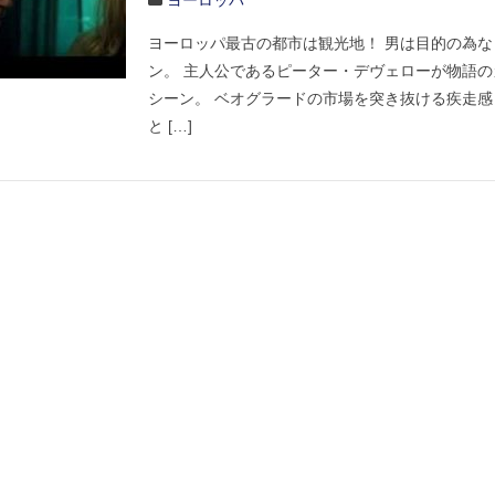
ヨーロッパ
ヨーロッパ最古の都市は観光地！ 男は目的の為
ン。 主人公であるピーター・デヴェローが物語
シーン。 ベオグラードの市場を突き抜ける疾走
と […]