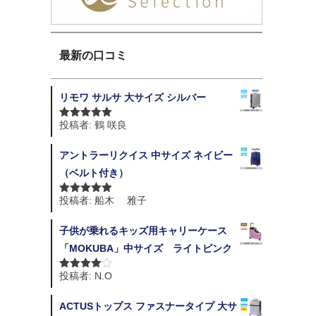
最新の口コミ
リモワ サルサ 大サイズ シルバー
投稿者: 鶴 咲良
5段階中
5
の
評価
アントラーリクイス 中サイズ ネイビー
（ベルト付き）
投稿者: 船木 雅子
5段階中
5
の
評価
子供が乗れるキッズ用キャリーケース
「MOKUBA」中サイズ ライトピンク
投稿者: N.O
5段階中
4
の評価
ACTUSトップス ファスナータイプ 大サ