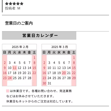
投稿者: M
5段階中
5
の
評価
営業日のご案内