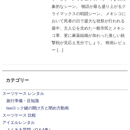
象的なシーン。 物語が最も盛り上がるク
ライマックスの戦闘シーン。 メキシコに
おいて死者の日で盛大な祝祭が行われる
最中、主人公を含めた一般市民とメキシ
コ軍、更に麻薬組織が加わった激しい銃
撃戦が見応え充分でしょう。 映画レビュ
ー […]
カテゴリー
スーツケース レンタル
旅行準備・豆知識
tsaロック鍵の開け方と閉め方動画
スーツケース 比較
アイエルレンタル
よくある質問（Q＆A集）