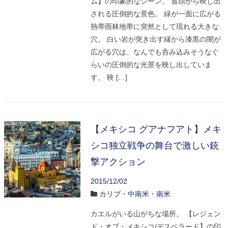
ム】の印象的なシーン。 冒頭から映し出
される圧倒的な景色。 緑が一面に広がる
熱帯雨林地帯に突然として現れる大きな
穴。 白い岩が突き出す縁から漆黒の闇が
広がる穴は、なんでも呑み込みそうなぐ
らいの圧倒的な光景を映し出していま
す。 映 […]
【メキシコ グアナフアト】メキ
シコ独立戦争の舞台で激しい銃
撃アクション
2015/12/02
カリブ・中南米・南米
カエルがいる山がちな場所。 【レジェン
ド・オブ・メキシコ/デスペラード】の印