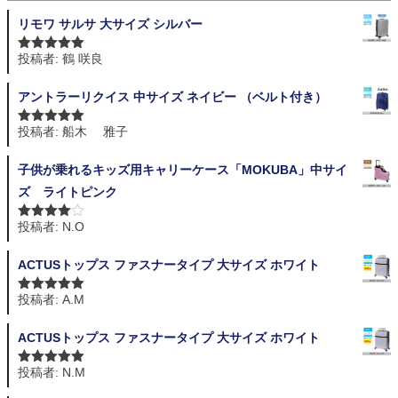
リモワ サルサ 大サイズ シルバー
投稿者: 鶴 咲良
5段階中
5
の
評価
アントラーリクイス 中サイズ ネイビー （ベルト付き）
投稿者: 船木 雅子
5段階中
5
の
評価
子供が乗れるキッズ用キャリーケース「MOKUBA」中サイ
ズ ライトピンク
投稿者: N.O
5段階中
4
の評価
ACTUSトップス ファスナータイプ 大サイズ ホワイト
投稿者: A.M
5段階中
5
の
評価
ACTUSトップス ファスナータイプ 大サイズ ホワイト
投稿者: N.M
5段階中
5
の
評価