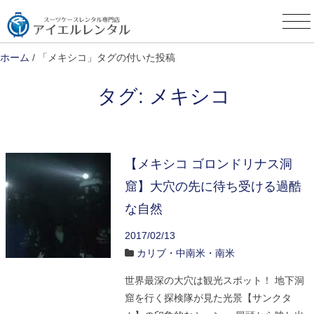
Skip
to
content
ホーム
/ 「メキシコ」タグの付いた投稿
タグ:
メキシコ
【メキシコ ゴロンドリナス洞
窟】大穴の先に待ち受ける過酷
な自然
2017/02/13
カリブ・中南米・南米
世界最深の大穴は観光スポット！ 地下洞
窟を行く探検隊が見た光景【サンクタ