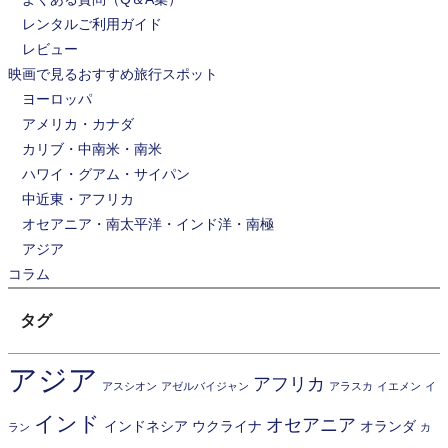
レンタルご利用ガイド
レビュー
映画で見るおすすめ旅行スポット
ヨーロッパ
アメリカ・カナダ
カリブ・中南米・南米
ハワイ・グアム・サイパン
中近東・アフリカ
オセアニア・南太平洋・インド洋・南極
アジア
コラム
タグ
アジア
アフリカ
アスシオン
アゼルバイジャン
アラスカ
イエメン
イ
インド
オセアニア
インドネシア
ウクライナ
オランダ
ラン
カ