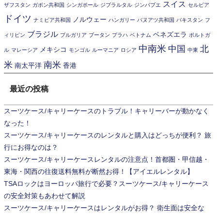
スイス
ザフスタン
ガボン共和国
シンガポール
ジブラルタル
ジンバブエ
セルビア
ドイツ
ノルウェー
ナミビア共和国
ハンガリー
バヌアツ共和国
パキスタン
フ
ブラジル
ベネズエラ
ィリピン
ブルガリア
ブータン
プラハ
ベトナム
ポルトガ
中南米
中国
北
メキシコ
ル
マレーシア
モンゴル
ルーマニア
ロシア
中東
米
南米
南太平洋
香港
最近の投稿
スーツケース/キャリーケースのトラブル！キャリーバーが動かなく
なった！
スーツケース/キャリーケースのレンタルと購入はどっちが便利？ 旅
行にお得なのは？
スーツケース/キャリーケースレンタルの注意点！首都圏・甲信越・
東海・関西の往復送料無料が断然お得！【アイエルレンタル】
TSAロックはヨーロッパ旅行で必要？スーツケース/キャリーケース
の安全対策もあわせて解説
スーツケース/キャリーケースはレンタルがお得？ 衛生面は安全な