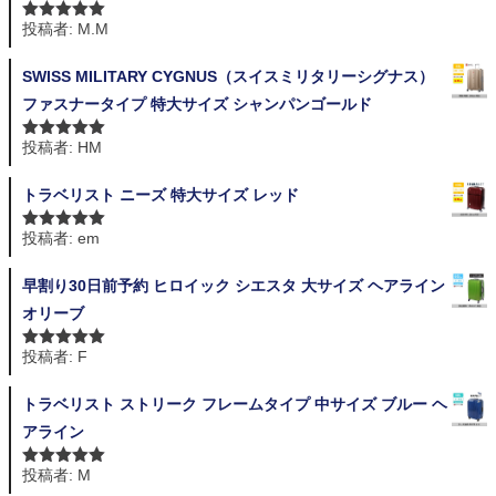
投稿者: M.M
5段階中
5
の
評価
SWISS MILITARY CYGNUS（スイスミリタリーシグナス）
ファスナータイプ 特大サイズ シャンパンゴールド
投稿者: HM
5段階中
5
の
評価
トラベリスト ニーズ 特大サイズ レッド
投稿者: em
5段階中
5
の
評価
早割り30日前予約 ヒロイック シエスタ 大サイズ ヘアライン
オリーブ
投稿者: F
5段階中
5
の
評価
トラベリスト ストリーク フレームタイプ 中サイズ ブルー ヘ
アライン
投稿者: M
5段階中
5
の
評価