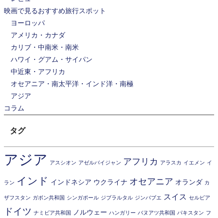
映画で見るおすすめ旅行スポット
ヨーロッパ
アメリカ・カナダ
カリブ・中南米・南米
ハワイ・グアム・サイパン
中近東・アフリカ
オセアニア・南太平洋・インド洋・南極
アジア
コラム
タグ
アジア
アフリカ
アスシオン
アゼルバイジャン
アラスカ
イエメン
イ
インド
オセアニア
インドネシア
ウクライナ
オランダ
ラン
カ
スイス
ザフスタン
ガボン共和国
シンガポール
ジブラルタル
ジンバブエ
セルビア
ドイツ
ノルウェー
ナミビア共和国
ハンガリー
バヌアツ共和国
パキスタン
フ