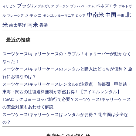
ブラジル
ベネズエラ
ィリピン
ブルガリア
ブータン
プラハ
ベトナム
ポルトガ
中南米
中国
北
メキシコ
ル
マレーシア
モンゴル
ルーマニア
ロシア
中東
米
南米
南太平洋
香港
最近の投稿
スーツケース/キャリーケースのトラブル！キャリーバーが動かなく
なった！
スーツケース/キャリーケースのレンタルと購入はどっちが便利？ 旅
行にお得なのは？
スーツケース/キャリーケースレンタルの注意点！首都圏・甲信越・
東海・関西の往復送料無料が断然お得！【アイエルレンタル】
TSAロックはヨーロッパ旅行で必要？スーツケース/キャリーケース
の安全対策もあわせて解説
スーツケース/キャリーケースはレンタルがお得？ 衛生面は安全な
の？