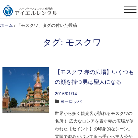
Skip
to
content
ホーム
/ 「モスクワ」タグの付いた投稿
タグ:
モスクワ
【モスクワ 赤の広場】いくつも
の顔を持つ男は聖人になる
2016/01/14
ヨーロッパ
世界から多く観光客が訪れるモスクワの
名所！ 広大なロシアを表す赤の広場が使
われた【セイント】の印象的なシーン。
冒頭で盗みがバレて追っ手から主人公が