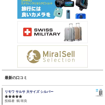
最新の口コミ
リモワ サルサ 大サイズ シルバー
投稿者: 鶴 咲良
5段階中
5
の
評価