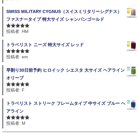
評価
SWISS MILITARY CYGNUS（スイスミリタリーシグナス）
ファスナータイプ 特大サイズ シャンパンゴールド
投稿者: HM
5段階中
5
の
評価
トラベリスト ニーズ 特大サイズ レッド
投稿者: em
5段階中
5
の
評価
早割り30日前予約 ヒロイック シエスタ 大サイズ ヘアライン
オリーブ
投稿者: F
5段階中
5
の
評価
トラベリスト ストリーク フレームタイプ 中サイズ ブルー ヘ
アライン
投稿者: M
5段階中
5
の
評価