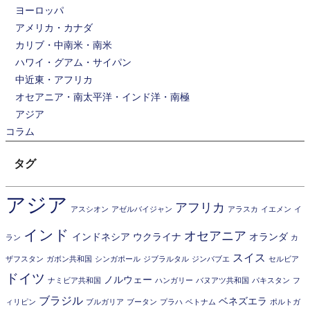
ヨーロッパ
アメリカ・カナダ
カリブ・中南米・南米
ハワイ・グアム・サイパン
中近東・アフリカ
オセアニア・南太平洋・インド洋・南極
アジア
コラム
タグ
アジア
アフリカ
アスシオン
アゼルバイジャン
アラスカ
イエメン
イ
インド
オセアニア
インドネシア
ウクライナ
オランダ
ラン
カ
スイス
ザフスタン
ガボン共和国
シンガポール
ジブラルタル
ジンバブエ
セルビア
ドイツ
ノルウェー
ナミビア共和国
ハンガリー
バヌアツ共和国
パキスタン
フ
ブラジル
ベネズエラ
ィリピン
ブルガリア
ブータン
プラハ
ベトナム
ポルトガ