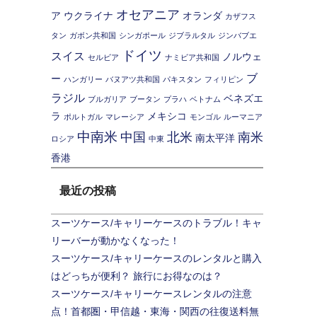
オセアニア
ア
ウクライナ
オランダ
カザフス
タン
ガボン共和国
シンガポール
ジブラルタル
ジンバブエ
ドイツ
スイス
ノルウェ
セルビア
ナミビア共和国
ブ
ー
ハンガリー
バヌアツ共和国
パキスタン
フィリピン
ラジル
ベネズエ
ブルガリア
ブータン
プラハ
ベトナム
ラ
メキシコ
ポルトガル
マレーシア
モンゴル
ルーマニア
中南米
中国
北米
南米
南太平洋
ロシア
中東
香港
最近の投稿
スーツケース/キャリーケースのトラブル！キャ
リーバーが動かなくなった！
スーツケース/キャリーケースのレンタルと購入
はどっちが便利？ 旅行にお得なのは？
スーツケース/キャリーケースレンタルの注意
点！首都圏・甲信越・東海・関西の往復送料無