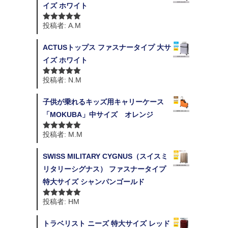
イズ ホワイト
投稿者: A.M
5段階中
5
の
評価
ACTUSトップス ファスナータイプ 大サ
イズ ホワイト
投稿者: N.M
5段階中
5
の
評価
子供が乗れるキッズ用キャリーケース
「MOKUBA」中サイズ オレンジ
投稿者: M.M
5段階中
5
の
評価
SWISS MILITARY CYGNUS（スイスミ
リタリーシグナス） ファスナータイプ
特大サイズ シャンパンゴールド
投稿者: HM
5段階中
5
の
評価
トラベリスト ニーズ 特大サイズ レッド