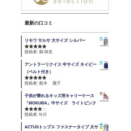
最新の口コミ
リモワ サルサ 大サイズ シルバー
投稿者: 鶴 咲良
5段階中
5
の
評価
アントラーリクイス 中サイズ ネイビー
（ベルト付き）
投稿者: 船木 雅子
5段階中
5
の
評価
子供が乗れるキッズ用キャリーケース
「MOKUBA」中サイズ ライトピンク
投稿者: N.O
5段階中
4
の評価
ACTUSトップス ファスナータイプ 大サ