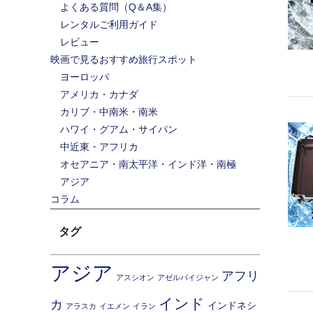
よくある質問（Q＆A集）
レンタルご利用ガイド
レビュー
映画で見るおすすめ旅行スポット
ヨーロッパ
アメリカ・カナダ
カリブ・中南米・南米
ハワイ・グアム・サイパン
中近東・アフリカ
オセアニア・南太平洋・インド洋・南極
アジア
コラム
タグ
アジア
アフリ
アスシオン
アゼルバイジャン
インド
カ
インドネシ
アラスカ
イエメン
イラン