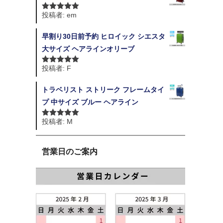
投稿者: em
5段階中
5
の
評価
早割り30日前予約 ヒロイック シエスタ
大サイズ ヘアラインオリーブ
投稿者: F
5段階中
5
の
評価
トラベリスト ストリーク フレームタイ
プ 中サイズ ブルー ヘアライン
投稿者: M
5段階中
5
の
評価
営業日のご案内