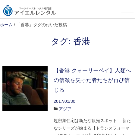
Skip
to
content
ホーム
/ 「香港」タグの付いた投稿
タグ:
香港
【香港 クォーリーベイ】人類へ
の信頼を失った者たちが再び信
じる
2017/01/30
アジア
超密集住宅は新たな観光スポット！ 新た
なシリーズが始まる【トランスフォーマ