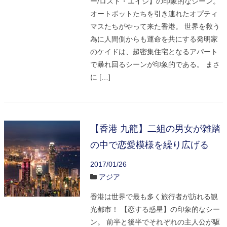
ー/ロスト・エイジ】の印象的なシーン。
オートボットたちを引き連れたオプティ
マスたちがやって来た香港。 世界を救う
為に人間側からも運命を共にする発明家
のケイドは、超密集住宅となるアパート
で暴れ回るシーンが印象的である。 まさ
に […]
【香港 九龍】二組の男女が雑踏
の中で恋愛模様を繰り広げる
2017/01/26
アジア
香港は世界で最も多く旅行者が訪れる観
光都市！ 【恋する惑星】の印象的なシー
ン。 前半と後半でそれぞれの主人公が駆