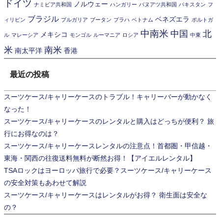
ドイツ
ノルウェー
ナミビア共和国
ハンガリー
バヌアツ共和国
パキスタン
フ
ブラジル
ベネズエラ
ィリピン
ブルガリア
ブータン
プラハ
ベトナム
ポルトガ
中南米
中国
北
メキシコ
ル
マレーシア
モンゴル
ルーマニア
ロシア
中東
米
南米
南太平洋
香港
最近の投稿
スーツケース/キャリーケースのトラブル！キャリーバーが動かなく
なった！
スーツケース/キャリーケースのレンタルと購入はどっちが便利？ 旅
行にお得なのは？
スーツケース/キャリーケースレンタルの注意点！首都圏・甲信越・
東海・関西の往復送料無料が断然お得！【アイエルレンタル】
TSAロックはヨーロッパ旅行で必要？スーツケース/キャリーケース
の安全対策もあわせて解説
スーツケース/キャリーケースはレンタルがお得？ 衛生面は安全な
の？