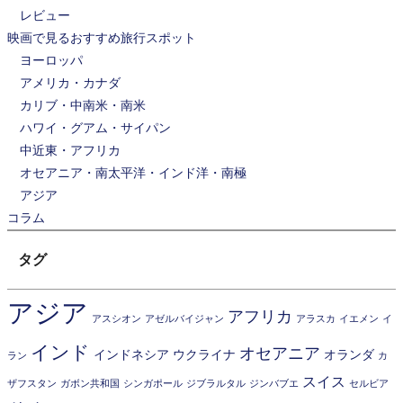
レビュー
映画で見るおすすめ旅行スポット
ヨーロッパ
アメリカ・カナダ
カリブ・中南米・南米
ハワイ・グアム・サイパン
中近東・アフリカ
オセアニア・南太平洋・インド洋・南極
アジア
コラム
タグ
アジア
アフリカ
アスシオン
アゼルバイジャン
アラスカ
イエメン
イ
インド
オセアニア
インドネシア
ウクライナ
オランダ
ラン
カ
スイス
ザフスタン
ガボン共和国
シンガポール
ジブラルタル
ジンバブエ
セルビア