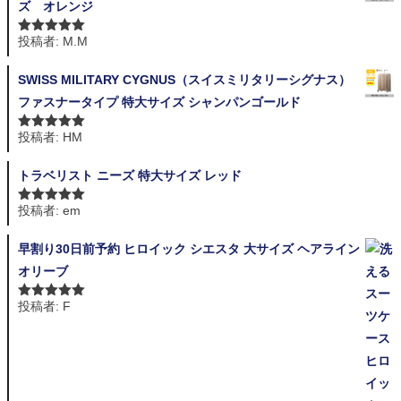
ズ オレンジ
投稿者: M.M
5段階中
5
の
評価
SWISS MILITARY CYGNUS（スイスミリタリーシグナス）
ファスナータイプ 特大サイズ シャンパンゴールド
投稿者: HM
5段階中
5
の
評価
トラベリスト ニーズ 特大サイズ レッド
投稿者: em
5段階中
5
の
評価
早割り30日前予約 ヒロイック シエスタ 大サイズ ヘアライン
オリーブ
投稿者: F
5段階中
5
の
評価