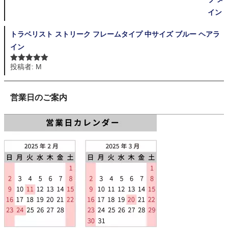
トラベリスト ストリーク フレームタイプ 中サイズ ブルー ヘアラ
イン
投稿者: M
5段階中
5
の
評価
営業日のご案内