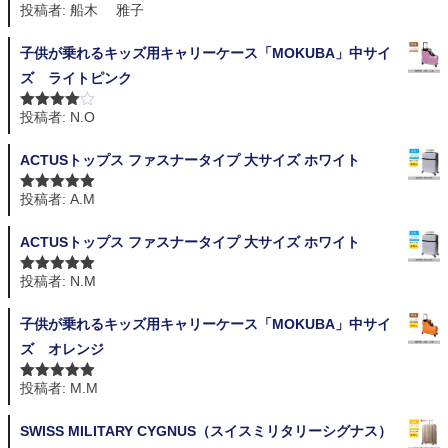
投稿者: 船木 雅子
5段階中
5
の
評価
子供が乗れるキッズ用キャリーケース「MOKUBA」中サイ
ズ ライトピンク
投稿者: N.O
5段階中
4
の評価
ACTUSトップス ファスナータイプ 大サイズ ホワイト
投稿者: A.M
5段階中
5
の
評価
ACTUSトップス ファスナータイプ 大サイズ ホワイト
投稿者: N.M
5段階中
5
の
評価
子供が乗れるキッズ用キャリーケース「MOKUBA」中サイ
ズ オレンジ
投稿者: M.M
5段階中
5
の
評価
SWISS MILITARY CYGNUS（スイスミリタリーシグナス）