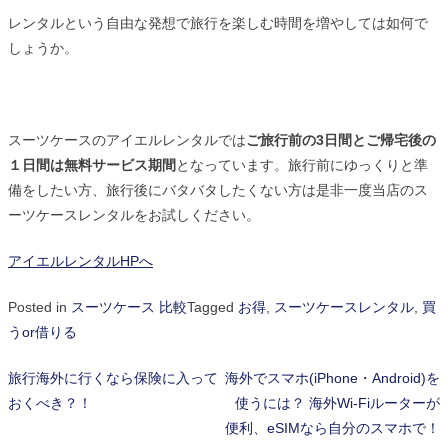
レンタルという自由な発想で旅行を楽しむ時間を増やしては如何で
しょうか。
スーツケースのアイエルレンタルでは
ご旅行前の3日間とご帰宅後の
１日間は無料サービス期間
となっています。旅行前にゆっくりと準
備をしたい方、旅行後にバタバタしたくない方は是非一度当店のス
ーツケースレンタルをお試しください。
アイエルレンタルHPへ
Posted in
スーツケース 比較
Tagged
お得
,
スーツケースレンタル
,
買
うor借りる
旅行海外に行くなら保険に入って
海外でスマホ(iPhone・Android)を
投
おくべき？！
使うには？ 海外Wi-Fiルーターが
稿
便利、eSIMなら自分のスマホで！