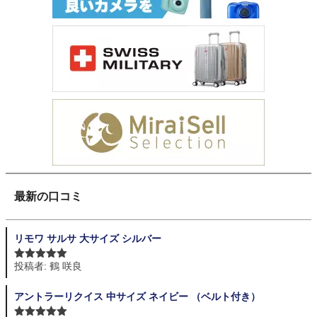
最新の口コミ
リモワ サルサ 大サイズ シルバー
投稿者: 鶴 咲良
5段階中
5
の
評価
アントラーリクイス 中サイズ ネイビー （ベルト付き）