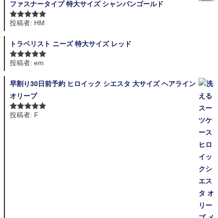
ファスナータイプ 特大サイズ シャンパンゴールド
投稿者: HM
5段階中
5
の
評価
トラベリスト ニーズ 特大サイズ レッド
投稿者: em
5段階中
5
の
評価
早割り30日前予約 ヒロイック シエスタ 大サイズ ヘアライン
オリーブ
投稿者: F
5段階中
5
の
評価