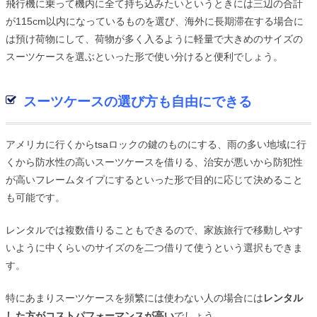
飛行機に乗って機内に全て持ち込みたいというときには三辺の合計
が115cm以内になっているものを選び、海外に長期滞在する場合に
は預け荷物にして、荷物が多く入るように軽量で大きめのサイズの
スーツケースを選ぶといった形で使い分けると便利でしょう。
スーツケースの選び方も自由にできる
アメリカに行くからtsaロックの鍵のものにする、雨の多い地域に行
くから防水性の高いスーツケースを借りる、治安が悪いから防犯性
が高いフレームタイプにするといった形で目的に応じて決めること
も可能です。
レンタルでは複数借りることもできるので、家族旅行で移動しやす
いように中くらいのサイズのを二つ借りて使うという選択もできま
す。
特にあまりスーツケースを頻繁には使わない人の場合には
レンタル
した方がコストパフォーマンスが高い
でしょう。