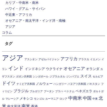
カリブ・中南米・南米
ハワイ・グアム・サイパン
中近東・アフリカ
オセアニア・南太平洋・インド洋・南極
アジア
コラム
タグ
アジア
アフリカ
アスシオン
アゼルバイジャン
アラスカ
イエメン
イ
インド
オセアニア
インドネシア
ウクライナ
オランダ
ラン
カ
スイス
ザフスタン
ガボン共和国
シンガポール
ジブラルタル
ジンバブエ
セルビア
ドイツ
ノルウェー
ナミビア共和国
ハンガリー
バヌアツ共和国
パキスタン
フ
ブラジル
ベネズエラ
ィリピン
ブルガリア
ブータン
プラハ
ベトナム
ポルトガ
中南米
中国
北
メキシコ
ル
マレーシア
モンゴル
ルーマニア
ロシア
中東
米
南米
南太平洋
香港