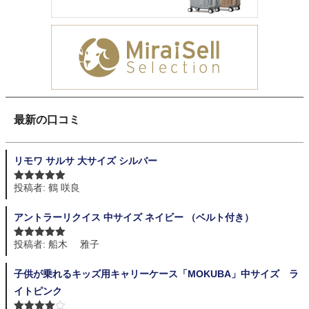
最新の口コミ
リモワ サルサ 大サイズ シルバー
投稿者: 鶴 咲良
5段階中
5
の
評価
アントラーリクイス 中サイズ ネイビー （ベルト付き）
投稿者: 船木 雅子
5段階中
5
の
評価
子供が乗れるキッズ用キャリーケース「MOKUBA」中サイズ ラ
イトピンク