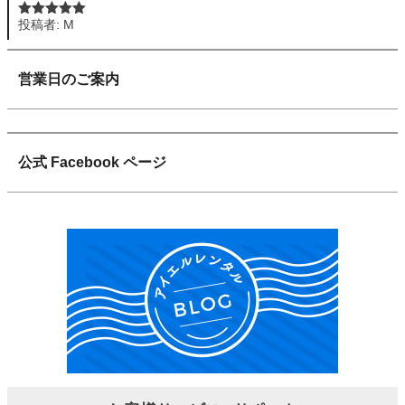
投稿者: M
5段階中
5
の
評価
営業日のご案内
公式 Facebook ページ