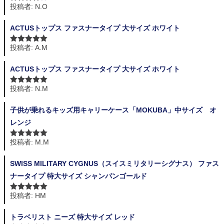
投稿者: N.O
5段階中
4
の評価
ACTUSトップス ファスナータイプ 大サイズ ホワイト
投稿者: A.M
5段階中
5
の
評価
ACTUSトップス ファスナータイプ 大サイズ ホワイト
投稿者: N.M
5段階中
5
の
評価
子供が乗れるキッズ用キャリーケース「MOKUBA」中サイズ オ
レンジ
投稿者: M.M
5段階中
5
の
評価
SWISS MILITARY CYGNUS（スイスミリタリーシグナス） ファス
ナータイプ 特大サイズ シャンパンゴールド
投稿者: HM
5段階中
5
の
評価
トラベリスト ニーズ 特大サイズ レッド