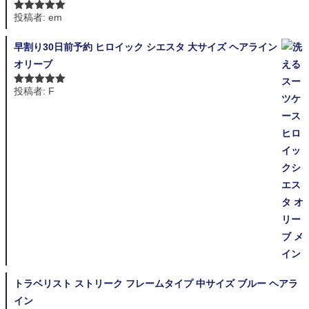
投稿者: em
5段階中
5
の
評価
早割り30日前予約 ヒロイック シエスタ 大サイズ ヘアライン
オリーブ
投稿者: F
5段階中
5
の
評価
トラベリスト ストリーク フレームタイプ 中サイズ ブルー ヘアラ
イン