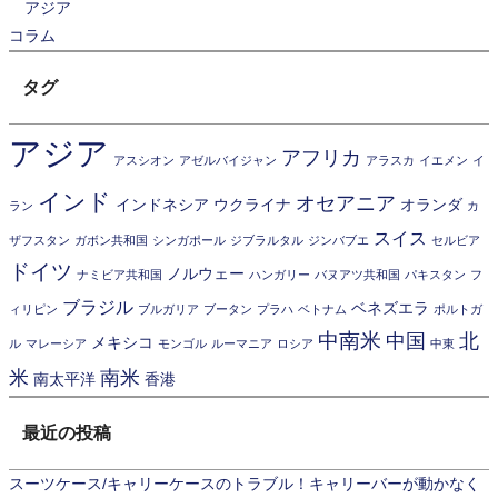
アジア
コラム
タグ
アジア
アフリカ
アスシオン
アゼルバイジャン
アラスカ
イエメン
イ
インド
オセアニア
インドネシア
ウクライナ
オランダ
ラン
カ
スイス
ザフスタン
ガボン共和国
シンガポール
ジブラルタル
ジンバブエ
セルビア
ドイツ
ノルウェー
ナミビア共和国
ハンガリー
バヌアツ共和国
パキスタン
フ
ブラジル
ベネズエラ
ィリピン
ブルガリア
ブータン
プラハ
ベトナム
ポルトガ
中南米
中国
北
メキシコ
ル
マレーシア
モンゴル
ルーマニア
ロシア
中東
米
南米
南太平洋
香港
最近の投稿
スーツケース/キャリーケースのトラブル！キャリーバーが動かなく