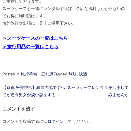
ご用意しております。
スーツケースと一緒にレンタルすれば、余計な送料もかからないの
でお得に利用頂けます。
海外旅行や出張に、是非ご活用下さい。
＞スーツケースの一覧はこちら
＞旅行用品の一覧はこちら
Posted in
旅行準備・豆知識
Tagged
無駄
,
快適
【京都 平安神宮】異国の地ですべ
スーツケースレンタルを活用して
投
てが違う男女が淡い恋をする
みませんか
稿
コメントを残す
ナ
ビ
コメントを投稿するには
ログイン
してください。