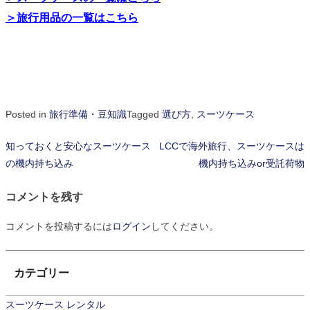
＞旅行用品の一覧はこちら
Posted in
旅行準備・豆知識
Tagged
選び方
,
スーツケース
知っておくと安心なスーツケース
LCCで海外旅行、スーツケースは
投
の機内持ち込み
機内持ち込みor受託荷物
稿
コメントを残す
ナ
ビ
コメントを投稿するには
ログイン
してください。
ゲ
カテゴリー
ー
シ
スーツケース レンタル