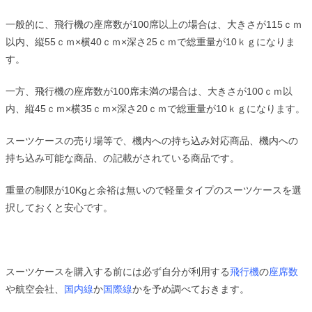
一般的に、飛行機の座席数が100席以上の場合は、大きさが115ｃｍ
以内、縦55ｃｍ×横40ｃｍ×深さ25ｃｍで総重量が10ｋｇになりま
す。
一方、飛行機の座席数が100席未満の場合は、大きさが100ｃｍ以
内、縦45ｃｍ×横35ｃｍ×深さ20ｃｍで総重量が10ｋｇになります。
スーツケースの売り場等で、機内への持ち込み対応商品、機内への
持ち込み可能な商品、の記載がされている商品です。
重量の制限が10Kgと余裕は無いので軽量タイプのスーツケースを選
択しておくと安心です。
スーツケースを購入する前には必ず自分が利用する
飛行機
の
座席数
や航空会社、
国内線
か
国際線
かを予め調べておきます。