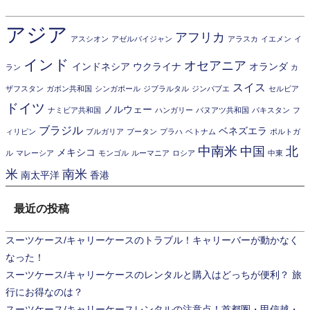
アジア
アフリカ
アスシオン
アゼルバイジャン
アラスカ
イエメン
イ
インド
オセアニア
インドネシア
ウクライナ
オランダ
ラン
カ
スイス
ザフスタン
ガボン共和国
シンガポール
ジブラルタル
ジンバブエ
セルビア
ドイツ
ノルウェー
ナミビア共和国
ハンガリー
バヌアツ共和国
パキスタン
フ
ブラジル
ベネズエラ
ィリピン
ブルガリア
ブータン
プラハ
ベトナム
ポルトガ
中南米
中国
北
メキシコ
ル
マレーシア
モンゴル
ルーマニア
ロシア
中東
米
南米
南太平洋
香港
最近の投稿
スーツケース/キャリーケースのトラブル！キャリーバーが動かなく
なった！
スーツケース/キャリーケースのレンタルと購入はどっちが便利？ 旅
行にお得なのは？
スーツケース/キャリーケースレンタルの注意点！首都圏・甲信越・