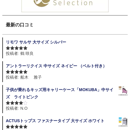
最新の口コミ
リモワ サルサ 大サイズ シルバー
投稿者: 鶴 咲良
5段階中
5
の
評価
アントラーリクイス 中サイズ ネイビー （ベルト付き）
投稿者: 船木 雅子
5段階中
5
の
評価
子供が乗れるキッズ用キャリーケース「MOKUBA」中サイ
ズ ライトピンク
投稿者: N.O
5段階中
4
の評価
ACTUSトップス ファスナータイプ 大サイズ ホワイト