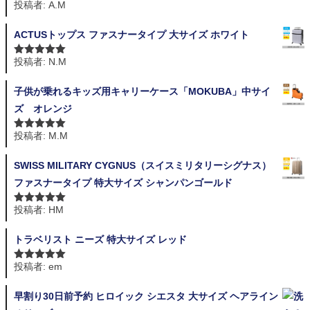
投稿者: A.M
5段階中
5
の
評価
ACTUSトップス ファスナータイプ 大サイズ ホワイト
投稿者: N.M
5段階中
5
の
評価
子供が乗れるキッズ用キャリーケース「MOKUBA」中サイ
ズ オレンジ
投稿者: M.M
5段階中
5
の
評価
SWISS MILITARY CYGNUS（スイスミリタリーシグナス）
ファスナータイプ 特大サイズ シャンパンゴールド
投稿者: HM
5段階中
5
の
評価
トラベリスト ニーズ 特大サイズ レッド
投稿者: em
5段階中
5
の
評価
早割り30日前予約 ヒロイック シエスタ 大サイズ ヘアライン