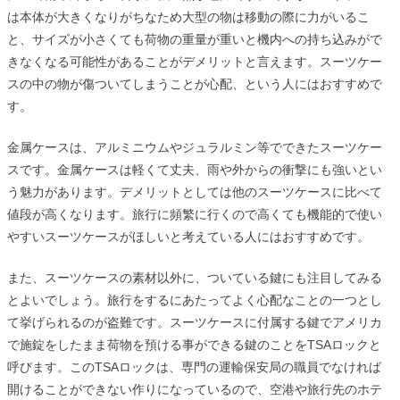
は本体が大きくなりがちなため大型の物は移動の際に力がいるこ
と、サイズが小さくても荷物の重量が重いと機内への持ち込みがで
きなくなる可能性があることがデメリットと言えます。スーツケー
スの中の物が傷ついてしまうことが心配、という人にはおすすめで
す。
金属ケースは、アルミニウムやジュラルミン等でできたスーツケー
スです。金属ケースは軽くて丈夫、雨や外からの衝撃にも強いとい
う魅力があります。デメリットとしては他のスーツケースに比べて
値段が高くなります。旅行に頻繁に行くので高くても機能的で使い
やすいスーツケースがほしいと考えている人にはおすすめです。
また、スーツケースの素材以外に、ついている鍵にも注目してみる
とよいでしょう。旅行をするにあたってよく心配なことの一つとし
て挙げられるのが盗難です。スーツケースに付属する鍵でアメリカ
で施錠をしたまま荷物を預ける事ができる鍵のことをTSAロックと
呼びます。このTSAロックは、専門の運輸保安局の職員でなければ
開けることができない作りになっているので、空港や旅行先のホテ