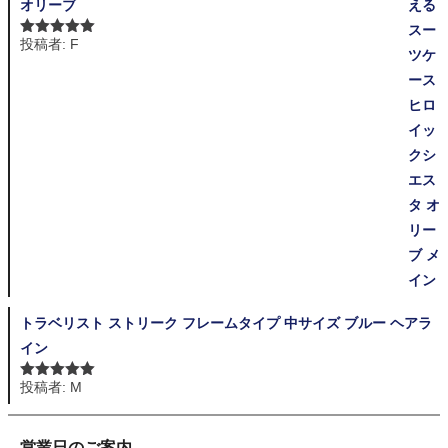
オリーブ
投稿者: F
5段階中
5
の
評価
トラベリスト ストリーク フレームタイプ 中サイズ ブルー ヘアラ
イン
投稿者: M
5段階中
5
の
評価
営業日のご案内