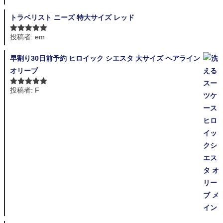
評価
トラベリスト ニーズ 特大サイズ レッド
投稿者: em
5段階中
5
の
評価
早割り30日前予約 ヒロイック シエスタ 大サイズ ヘアライン
オリーブ
投稿者: F
5段階中
5
の
評価