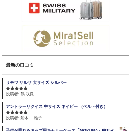
最新の口コミ
リモワ サルサ 大サイズ シルバー
投稿者: 鶴 咲良
5段階中
5
の
評価
アントラーリクイス 中サイズ ネイビー （ベルト付き）
投稿者: 船木 雅子
5段階中
5
の
評価
子供が乗れるキッズ用キャリーケース「MOKUBA」中サイ