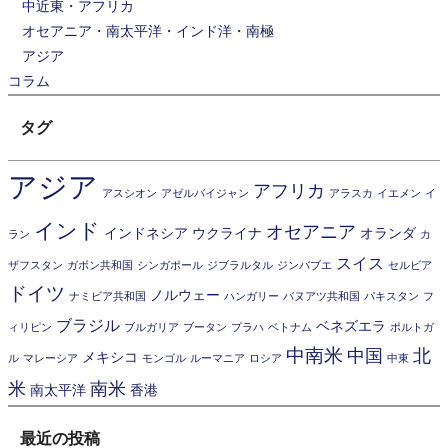
中近東・アフリカ
オセアニア・南太平洋・インド洋・南極
アジア
コラム
タグ
アジア
アフリカ
アスシオン
アゼルバイジャン
アラスカ
イエメン
イ
インド
オセアニア
インドネシア
ウクライナ
オランダ
ラン
カ
スイス
ザフスタン
ガボン共和国
シンガポール
ジブラルタル
ジンバブエ
セルビア
ドイツ
ノルウェー
ナミビア共和国
ハンガリー
バヌアツ共和国
パキスタン
フ
ブラジル
ベネズエラ
ィリピン
ブルガリア
ブータン
プラハ
ベトナム
ポルトガ
中南米
中国
北
メキシコ
ル
マレーシア
モンゴル
ルーマニア
ロシア
中東
米
南米
南太平洋
香港
最近の投稿