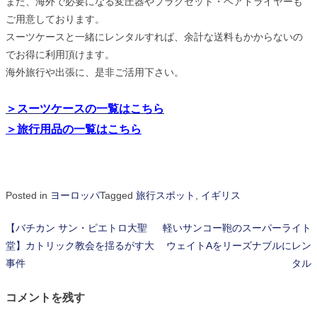
また、海外で必要になる変圧器やプラグセット・ヘアドライヤーも
ご用意しております。
スーツケースと一緒にレンタルすれば、余計な送料もかからないの
でお得に利用頂けます。
海外旅行や出張に、是非ご活用下さい。
＞スーツケースの一覧はこちら
＞旅行用品の一覧はこちら
Posted in
ヨーロッパ
Tagged
旅行スポット
,
イギリス
【バチカン サン・ピエトロ大聖
軽いサンコー鞄のスーパーライト
投
堂】カトリック教会を揺るがす大
ウェイトAをリーズナブルにレン
稿
事件
タル
ナ
コメントを残す
ビ