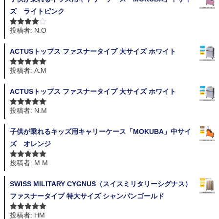
ズ ライトピンク
投稿者: N.O
5段階中
4
の評価
ACTUSトップス ファスナータイプ 大サイズ ホワイト
投稿者: A.M
5段階中
5
の
評価
ACTUSトップス ファスナータイプ 大サイズ ホワイト
投稿者: N.M
5段階中
5
の
評価
子供が乗れるキッズ用キャリーケース「MOKUBA」中サイ
ズ オレンジ
投稿者: M.M
5段階中
5
の
評価
SWISS MILITARY CYGNUS（スイスミリタリーシグナス）
ファスナータイプ 特大サイズ シャンパンゴールド
投稿者: HM
5段階中
5
の