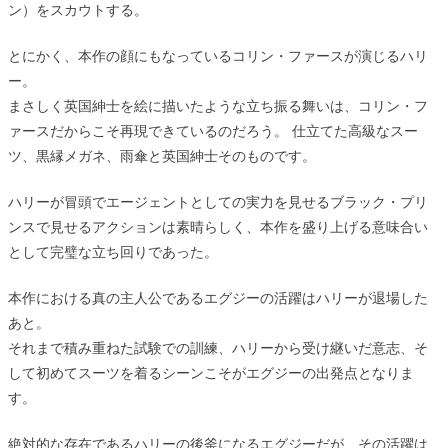
ン）をスカウトする。
とにかく、本作の顔にもなっているコリン・ファースが演じるハリ
ー。
まさしく英国紳士を絵に描いたような立ち振る舞いは、コリン・フ
ァースだからこそ再現できているのだろう。 仕立てた高級なスー
ツ、黒縁メガネ、雨傘と英国紳士そのものです。
ハリーが冒頭でエージェントとしての実力を見せるブラック・プリ
ンスで見せるアクションは素晴らしく、本作を盛り上げる意味合い
として完璧な立ち回りであった。
本作における真の主人公であるエグジーの活躍はハリーが退場した
あと。
それまで積み重ねた試験での訓練、ハリーから受け継いだ意志、そ
して初めてスーツを着るシーンこそがエグジーの出発点となりま
す。
絶対的な存在であるハリーの後釜になるエグジーだが、その活躍は