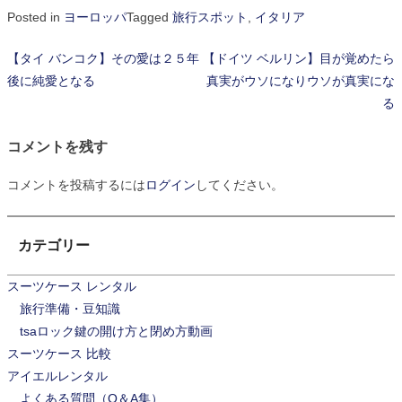
Posted in
ヨーロッパ
Tagged
旅行スポット
,
イタリア
【タイ バンコク】その愛は２５年
【ドイツ ベルリン】目が覚めたら
投
後に純愛となる
真実がウソになりウソが真実にな
稿
る
ナ
コメントを残す
ビ
コメントを投稿するには
ログイン
してください。
ゲ
ー
カテゴリー
シ
スーツケース レンタル
ョ
旅行準備・豆知識
ン
tsaロック鍵の開け方と閉め方動画
スーツケース 比較
アイエルレンタル
よくある質問（Q＆A集）