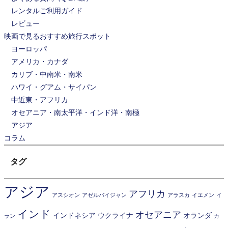
レンタルご利用ガイド
レビュー
映画で見るおすすめ旅行スポット
ヨーロッパ
アメリカ・カナダ
カリブ・中南米・南米
ハワイ・グアム・サイパン
中近東・アフリカ
オセアニア・南太平洋・インド洋・南極
アジア
コラム
タグ
アジア
アフリカ
アスシオン
アゼルバイジャン
アラスカ
イエメン
イ
インド
オセアニア
インドネシア
ウクライナ
オランダ
ラン
カ