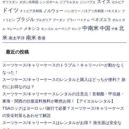
スイス
ザフスタン
ガボン共和国
シンガポール
ジブラルタル
ジンバブエ
セルビア
ドイツ
ノルウェー
ナミビア共和国
ハンガリー
バヌアツ共和国
パキスタン
フ
ブラジル
ベネズエラ
ィリピン
ブルガリア
ブータン
プラハ
ベトナム
ポルトガ
中南米
中国
北
メキシコ
ル
マレーシア
モンゴル
ルーマニア
ロシア
中東
米
南米
南太平洋
香港
最近の投稿
スーツケース/キャリーケースのトラブル！キャリーバーが動かなく
なった！
スーツケース/キャリーケースのレンタルと購入はどっちが便利？ 旅
行にお得なのは？
スーツケース/キャリーケースレンタルの注意点！首都圏・甲信越・
東海・関西の往復送料無料が断然お得！【アイエルレンタル】
TSAロックはヨーロッパ旅行で必要？スーツケース/キャリーケース
の安全対策もあわせて解説
スーツケース/キャリーケースはレンタルがお得？ 衛生面は安全な