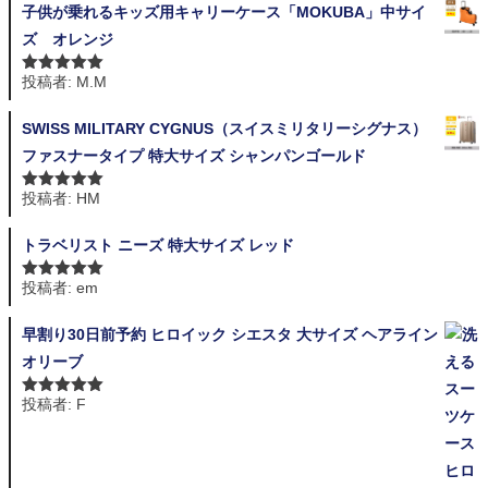
子供が乗れるキッズ用キャリーケース「MOKUBA」中サイ
ズ オレンジ
投稿者: M.M
5段階中
5
の
評価
SWISS MILITARY CYGNUS（スイスミリタリーシグナス）
ファスナータイプ 特大サイズ シャンパンゴールド
投稿者: HM
5段階中
5
の
評価
トラベリスト ニーズ 特大サイズ レッド
投稿者: em
5段階中
5
の
評価
早割り30日前予約 ヒロイック シエスタ 大サイズ ヘアライン
オリーブ
投稿者: F
5段階中
5
の
評価