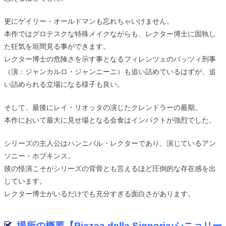
更にゲイリー・オールドマンも忘れちゃいけません。
本作ではグロテスクな特殊メイクながらも、レクター博士に固執し
た狂気を垣間見る事ができます。
レクター博士の危険さを示す事となるフィレンツェのパッツィ刑事
（演：ジャンカルロ・ジャンニーニ）も追い詰めているはずが、追
い詰められる立場になる様子も良い。
そして、最後にレイ・リオッタの演じたクレンドラーの最期。
本作において最大に見せ場となる会食はインパクトが強烈でした。
シリーズの主人公はハンニバル・レクターであり、演じているアン
ソニー・ホプキンス。
彼の怪演こそがシリーズの背骨とも言えるほど圧倒的な存在感を出
しています。
レクター博士がいるだけでも充分すぎる面白さがあります。
場所の概要【Piazaa della Signoria:シニョリー