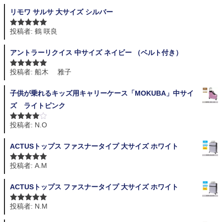
リモワ サルサ 大サイズ シルバー
投稿者: 鶴 咲良
5段階中
5
の
評価
アントラーリクイス 中サイズ ネイビー （ベルト付き）
投稿者: 船木 雅子
5段階中
5
の
評価
子供が乗れるキッズ用キャリーケース「MOKUBA」中サイ
ズ ライトピンク
投稿者: N.O
5段階中
4
の評価
ACTUSトップス ファスナータイプ 大サイズ ホワイト
投稿者: A.M
5段階中
5
の
評価
ACTUSトップス ファスナータイプ 大サイズ ホワイト
投稿者: N.M
5段階中
5
の
評価