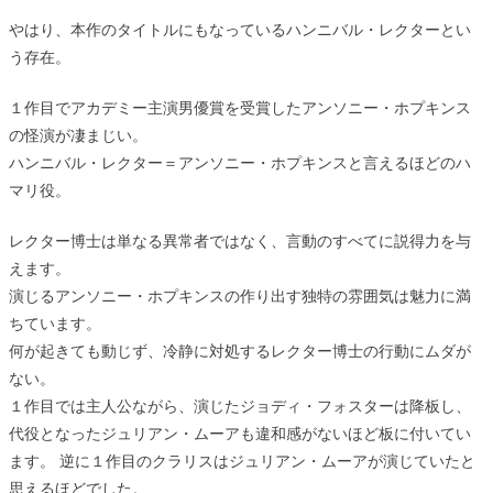
やはり、本作のタイトルにもなっているハンニバル・レクターとい
う存在。
１作目でアカデミー主演男優賞を受賞したアンソニー・ホプキンス
の怪演が凄まじい。
ハンニバル・レクター＝アンソニー・ホプキンスと言えるほどのハ
マリ役。
レクター博士は単なる異常者ではなく、言動のすべてに説得力を与
えます。
演じるアンソニー・ホプキンスの作り出す独特の雰囲気は魅力に満
ちています。
何が起きても動じず、冷静に対処するレクター博士の行動にムダが
ない。
１作目では主人公ながら、演じたジョディ・フォスターは降板し、
代役となったジュリアン・ムーアも違和感がないほど板に付いてい
ます。 逆に１作目のクラリスはジュリアン・ムーアが演じていたと
思えるほどでした。