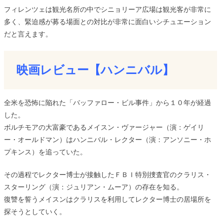
フィレンツェは観光名所の中でシニョリーア広場は観光客が非常に
多く、緊迫感が募る場面との対比が非常に面白いシチュエーション
だと言えます。
映画レビュー【ハンニバル】
全米を恐怖に陥れた「バッファロー・ビル事件」から１０年が経過
した。
ボルチモアの大富豪であるメイスン・ヴァージャー（演：ゲイリ
ー・オールドマン）はハンニバル・レクター（演：アンソニー・ホ
プキンス）を追っていた。
その過程でレクター博士が接触したＦＢＩ特別捜査官のクラリス・
スターリング（演：ジュリアン・ムーア）の存在を知る。
復讐を誓うメイスンはクラリスを利用してレクター博士の居場所を
探そうとしていく。