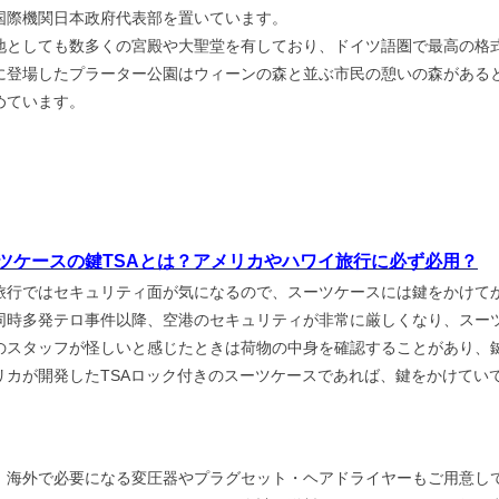
国際機関日本政府代表部を置いています。
地としても数多くの宮殿や大聖堂を有しており、ドイツ語圏で最高の格
に登場したプラーター公園はウィーンの森と並ぶ市民の憩いの森がある
めています。
ツケースの鍵TSAとは？アメリカやハワイ旅行に必ず必用？
旅行ではセキュリティ面が気になるので、スーツケースには鍵をかけて
11同時多発テロ事件以降、空港のセキュリティが非常に厳しくなり、ス
のスタッフが怪しいと感じたときは荷物の中身を確認することがあり、
リカが開発したTSAロック付きのスーツケースであれば、鍵をかけてい
、海外で必要になる変圧器やプラグセット・ヘアドライヤーもご用意し