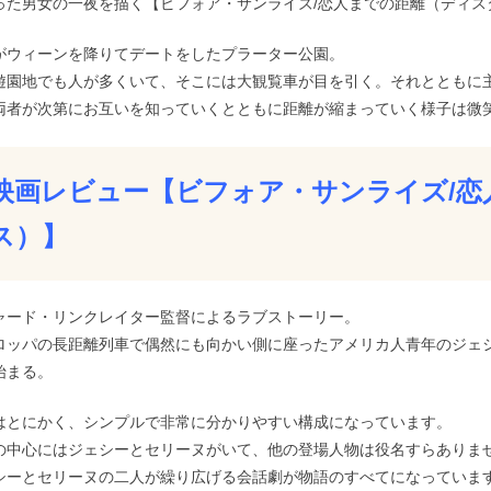
った男女の一夜を描く【ビフォア・サンライズ/恋人までの距離（ディス
がウィーンを降りてデートをしたプラーター公園。
遊園地でも人が多くいて、そこには大観覧車が目を引く。それとともに
両者が次第にお互いを知っていくとともに距離が縮まっていく様子は微
映画レビュー【ビフォア・サンライズ/恋
ス）】
ャード・リンクレイター監督によるラブストーリー。
ロッパの長距離列車で偶然にも向かい側に座ったアメリカ人青年のジェ
始まる。
はとにかく、シンプルで非常に分かりやすい構成になっています。
の中心にはジェシーとセリーヌがいて、他の登場人物は役名すらありま
シーとセリーヌの二人が繰り広げる会話劇が物語のすべてになっていま