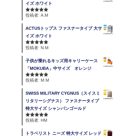
イズ ホワイト
シ
投稿者: A.M
5段階中
5
の
ョ
評価
ACTUSトップス ファスナータイプ 大サ
ン
イズ ホワイト
投稿者: N.M
5段階中
5
の
評価
子供が乗れるキッズ用キャリーケース
「MOKUBA」中サイズ オレンジ
投稿者: M.M
5段階中
5
の
評価
SWISS MILITARY CYGNUS（スイスミ
リタリーシグナス） ファスナータイプ
特大サイズ シャンパンゴールド
投稿者: HM
5段階中
5
の
評価
トラベリスト ニーズ 特大サイズ レッド