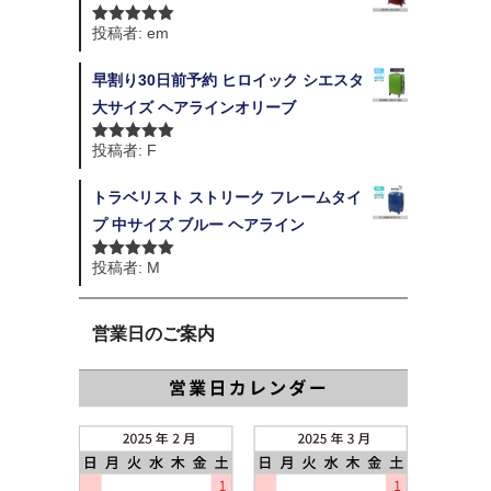
投稿者: em
5段階中
5
の
評価
早割り30日前予約 ヒロイック シエスタ
大サイズ ヘアラインオリーブ
投稿者: F
5段階中
5
の
評価
トラベリスト ストリーク フレームタイ
プ 中サイズ ブルー ヘアライン
投稿者: M
5段階中
5
の
評価
営業日のご案内