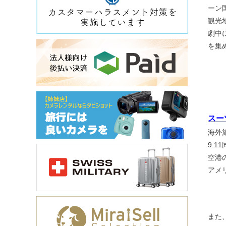
ーン
観光
劇中
を集
スー
海外
9.
空港
アメ
また