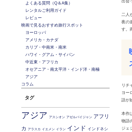
出会
よくある質問（Q＆A集）
レンタルご利用ガイド
二人
レビュー
夜の
映画で見るおすすめ旅行スポット
す。
ヨーロッパ
アメリカ・カナダ
カリブ・中南米・南米
ハワイ・グアム・サイパン
中近東・アフリカ
オセアニア・南太平洋・インド洋・南極
アジア
コラム
リチ
ヨー
タグ
語が
アジア
本作
アフリ
アスシオン
アゼルバイジャン
物語
インド
カ
ジェ
インドネシ
アラスカ
イエメン
イラン