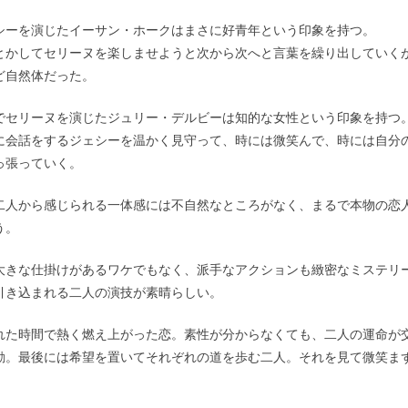
シーを演じたイーサン・ホークはまさに好青年という印象を持つ。
とかしてセリーヌを楽しませようと次から次へと言葉を繰り出していく
ど自然体だった。
でセリーヌを演じたジュリー・デルビーは知的な女性という印象を持つ
に会話をするジェシーを温かく見守って、時には微笑んで、時には自分
っ張っていく。
二人から感じられる一体感には不自然なところがなく、まるで本物の恋
う。
大きな仕掛けがあるワケでもなく、派手なアクションも緻密なミステリ
引き込まれる二人の演技が素晴らしい。
れた時間で熱く燃え上がった恋。素性が分からなくても、二人の運命が
動。最後には希望を置いてそれぞれの道を歩む二人。それを見て微笑ま