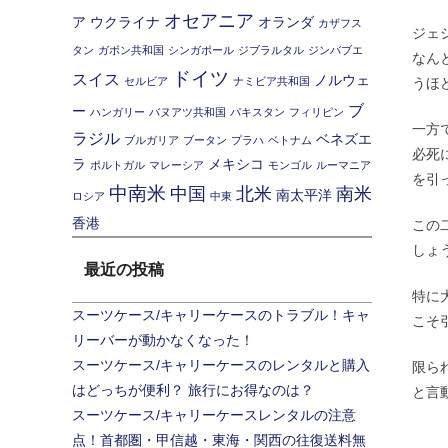
オセアニア
ア
ウクライナ
オランダ
カザフス
ジェ
タン
ガボン共和国
シンガポール
ジブラルタル
ジンバブエ
なん
ドイツ
スイス
ノルウェ
セルビア
ナミビア共和国
うほ
ブ
ー
ハンガリー
バヌアツ共和国
パキスタン
フィリピン
一方
ラジル
ベネズエ
ブルガリア
ブータン
プラハ
ベトナム
必死
ラ
メキシコ
ポルトガル
マレーシア
モンゴル
ルーマニア
を引
中南米
中国
北米
南米
南太平洋
ロシア
中東
香港
この
しょ
最近の投稿
特に
スーツケース/キャリーケースのトラブル！キャ
こそ
リーバーが動かなくなった！
スーツケース/キャリーケースのレンタルと購入
限ら
はどっちが便利？ 旅行にお得なのは？
と言
スーツケース/キャリーケースレンタルの注意
点！首都圏・甲信越・東海・関西の往復送料無