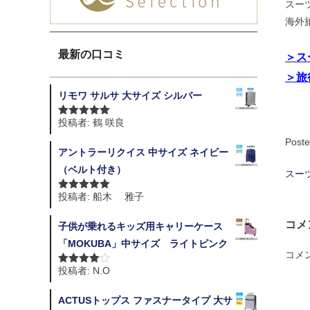
スー
海外
最新の口コミ
＞ス
＞旅
リモワ サルサ 大サイズ シルバー
投稿者: 鶴 咲良
5段階中
5
の
評価
Poste
アントラーリクイス 中サイズ ネイビー
（ベルト付き）
スー
投
投稿者: 船木 雅子
5段階中
5
の
稿
評価
コメ
子供が乗れるキッズ用キャリーケース
ナ
「MOKUBA」中サイズ ライトピンク
ビ
コメ
投稿者: N.O
5段階中
4
ゲ
の評価
ACTUSトップス ファスナータイプ 大サ
ー