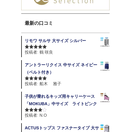
最新の口コミ
リモワ サルサ 大サイズ シルバー
投稿者: 鶴 咲良
5段階中
5
の
評価
アントラーリクイス 中サイズ ネイビー
（ベルト付き）
投稿者: 船木 雅子
5段階中
5
の
評価
子供が乗れるキッズ用キャリーケース
「MOKUBA」中サイズ ライトピンク
投稿者: N.O
5段階中
4
の評価
ACTUSトップス ファスナータイプ 大サ