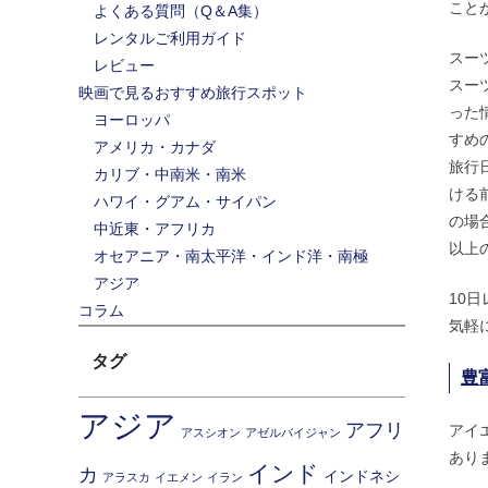
こと
よくある質問（Q＆A集）
レンタルご利用ガイド
スー
レビュー
スー
映画で見るおすすめ旅行スポット
った
ヨーロッパ
すめ
アメリカ・カナダ
旅行
カリブ・中南米・南米
ける
ハワイ・グアム・サイパン
の場
中近東・アフリカ
以上
オセアニア・南太平洋・インド洋・南極
アジア
10
コラム
気軽
タグ
豊
アジア
アフリ
アイ
アスシオン
アゼルバイジャン
あり
インド
カ
インドネシ
アラスカ
イエメン
イラン