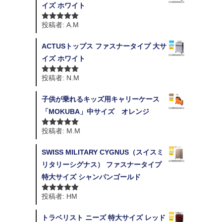
イズ ホワイト
投稿者: A.M
5段階中
5
の
評価
ACTUSトップス ファスナータイプ 大サ
イズ ホワイト
投稿者: N.M
5段階中
5
の
評価
子供が乗れるキッズ用キャリーケース
「MOKUBA」中サイズ オレンジ
投稿者: M.M
5段階中
5
の
評価
SWISS MILITARY CYGNUS（スイスミ
リタリーシグナス） ファスナータイプ
特大サイズ シャンパンゴールド
投稿者: HM
5段階中
5
の
評価
トラベリスト ニーズ 特大サイズ レッド