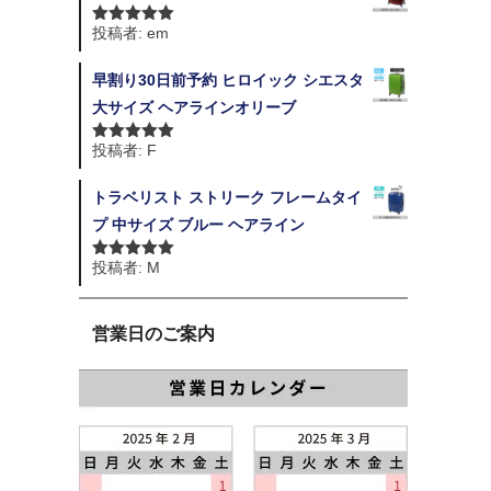
投稿者: em
5段階中
5
の
評価
早割り30日前予約 ヒロイック シエスタ
大サイズ ヘアラインオリーブ
投稿者: F
5段階中
5
の
評価
トラベリスト ストリーク フレームタイ
プ 中サイズ ブルー ヘアライン
投稿者: M
5段階中
5
の
評価
営業日のご案内