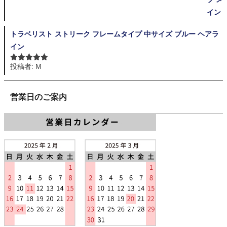
トラベリスト ストリーク フレームタイプ 中サイズ ブルー ヘアラ
イン
投稿者: M
5段階中
5
の
評価
営業日のご案内