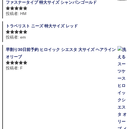
ファスナータイプ 特大サイズ シャンパンゴールド
投稿者: HM
5段階中
5
の
評価
トラベリスト ニーズ 特大サイズ レッド
投稿者: em
5段階中
5
の
評価
早割り30日前予約 ヒロイック シエスタ 大サイズ ヘアライン
オリーブ
投稿者: F
5段階中
5
の
評価