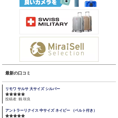
最新の口コミ
リモワ サルサ 大サイズ シルバー
投稿者: 鶴 咲良
5段階中
5
の
評価
アントラーリクイス 中サイズ ネイビー （ベルト付き）