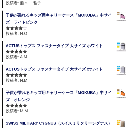
投稿者: 船木 雅子
5段階中
5
の
評価
子供が乗れるキッズ用キャリーケース「MOKUBA」中サイ
ズ ライトピンク
投稿者: N.O
5段階中
4
の評価
ACTUSトップス ファスナータイプ 大サイズ ホワイト
投稿者: A.M
5段階中
5
の
評価
ACTUSトップス ファスナータイプ 大サイズ ホワイト
投稿者: N.M
5段階中
5
の
評価
子供が乗れるキッズ用キャリーケース「MOKUBA」中サイ
ズ オレンジ
投稿者: M.M
5段階中
5
の
評価
SWISS MILITARY CYGNUS（スイスミリタリーシグナス）