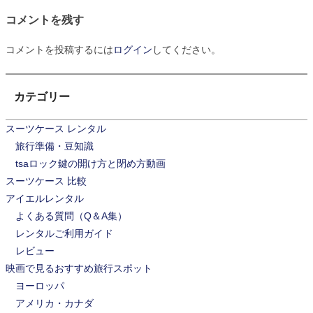
コメントを残す
ナ
ビ
コメントを投稿するには
ログイン
してください。
ゲ
カテゴリー
ー
シ
スーツケース レンタル
旅行準備・豆知識
ョ
tsaロック鍵の開け方と閉め方動画
ン
スーツケース 比較
アイエルレンタル
よくある質問（Q＆A集）
レンタルご利用ガイド
レビュー
映画で見るおすすめ旅行スポット
ヨーロッパ
アメリカ・カナダ