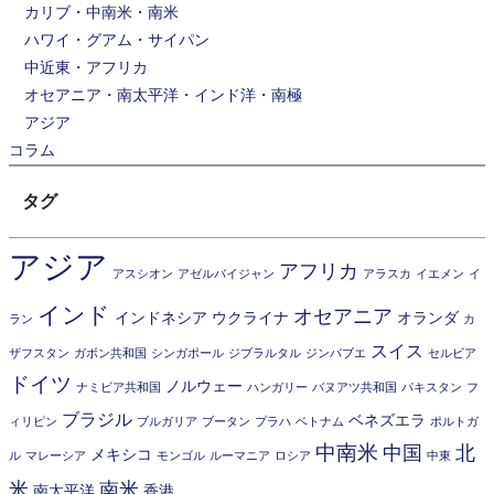
カリブ・中南米・南米
ハワイ・グアム・サイパン
中近東・アフリカ
オセアニア・南太平洋・インド洋・南極
アジア
コラム
タグ
アジア
アフリカ
アスシオン
アゼルバイジャン
アラスカ
イエメン
イ
インド
オセアニア
インドネシア
ウクライナ
オランダ
ラン
カ
スイス
ザフスタン
ガボン共和国
シンガポール
ジブラルタル
ジンバブエ
セルビア
ドイツ
ノルウェー
ナミビア共和国
ハンガリー
バヌアツ共和国
パキスタン
フ
ブラジル
ベネズエラ
ィリピン
ブルガリア
ブータン
プラハ
ベトナム
ポルトガ
中南米
中国
北
メキシコ
ル
マレーシア
モンゴル
ルーマニア
ロシア
中東
米
南米
南太平洋
香港